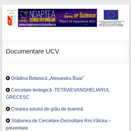
Skip
to
content
Noaptea
cercetatorilor
Documentare UCV
Grădina Botanică „Alexandru Buia”
Cercetare teologică -TETRAEVANGHELIARUL
GRECESC
Crearea soiului de grâu de toamnă
Stațiunea de Cercetare-Dezvoltare Rm.Vâlcea –
prezentare