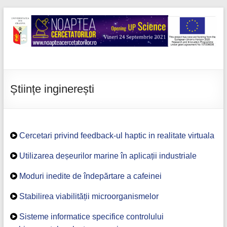
Skip
to
content
Noaptea
cercetatorilor
Științe inginerești
Cercetari privind feedback-ul haptic in realitate virtuala
Utilizarea deșeurilor marine în aplicații industriale
Moduri inedite de îndepărtare a cafeinei
Stabilirea viabilității microorganismelor
Sisteme informatice specifice controlului