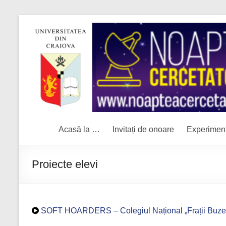
Skip
to
Noaptea
content
cercetatorilor
Acasă la …
Invitați de onoare
Experimen
Proiecte elevi
SOFT HOARDERS – Colegiul Național „Frații Buzeșt