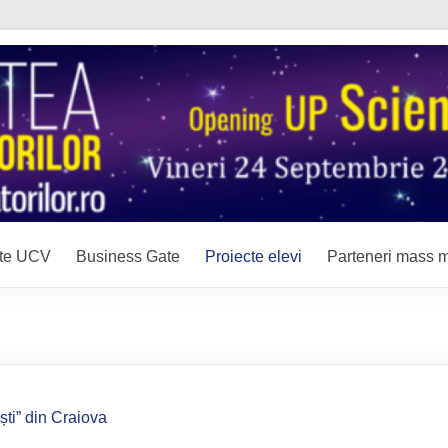
te UCV
Business Gate
Proiecte elevi
Parteneri mass 
i” din Craiova