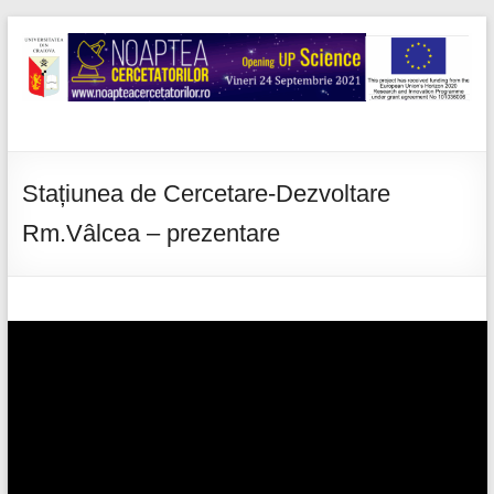
Skip
to
content
Noaptea
cercetatorilor
Stațiunea de Cercetare-Dezvoltare
Rm.Vâlcea – prezentare