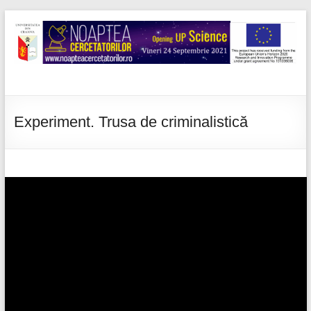
Skip
to
content
Noaptea
cercetatorilor
Experiment. Trusa de criminalistică