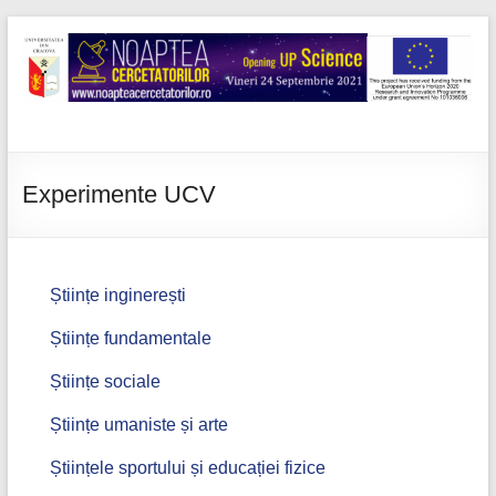
Skip
to
content
Noaptea
cercetatorilor
Experimente UCV
Științe inginerești
Științe fundamentale
Științe sociale
Științe umaniste și arte
Științele sportului și educației fizice